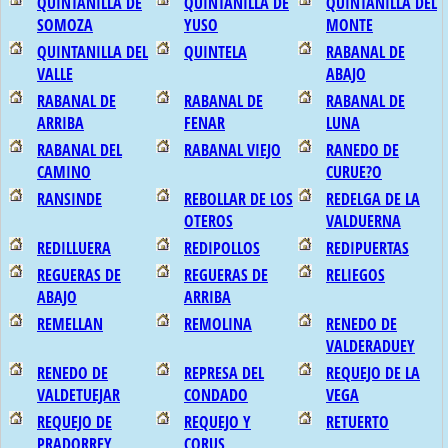
QUINTANILLA DE
QUINTANILLA DE
QUINTANILLA DEL
SOMOZA
YUSO
MONTE
QUINTANILLA DEL
QUINTELA
RABANAL DE
VALLE
ABAJO
RABANAL DE
RABANAL DE
RABANAL DE
ARRIBA
FENAR
LUNA
RABANAL DEL
RABANAL VIEJO
RANEDO DE
CAMINO
CURUE?O
RANSINDE
REBOLLAR DE LOS
REDELGA DE LA
OTEROS
VALDUERNA
REDILLUERA
REDIPOLLOS
REDIPUERTAS
REGUERAS DE
REGUERAS DE
RELIEGOS
ABAJO
ARRIBA
REMELLAN
REMOLINA
RENEDO DE
VALDERADUEY
RENEDO DE
REPRESA DEL
REQUEJO DE LA
VALDETUEJAR
CONDADO
VEGA
REQUEJO DE
REQUEJO Y
RETUERTO
PRADORREY
CORUS