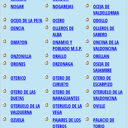
NOGAR
NOGAREJAS
OCEJA DE
VALDELLORMA
OCEJO DE LA PE?A
OCERO
ODOLLO
OENCIA
OLLEROS DE
OLLEROS DE
ALBA
SABERO
OMA?ON
ONAMIO Y
ONCINA DE LA
POBLADO M.S.P.
VALDONCINA
ONZONILLA
ORALLO
ORELLAN
ORONES
ORZONAGA
OSEJA DE
SAJAMBRE
OTERICO
OTERO DE
OTERO DE
CURUE?O
ESCARPIZO
OTERO DE LAS
OTERO DE
OTERUELO DE LA
DUE?AS
NARAGUANTES
VALDONCINA
OTERUELO DE LA
OTERUELO DE LA
OVILLE
VALDUERNA
VEGA
OZUELA
PAJARES DE LOS
PALACIO DE
OTEROS
TORIO