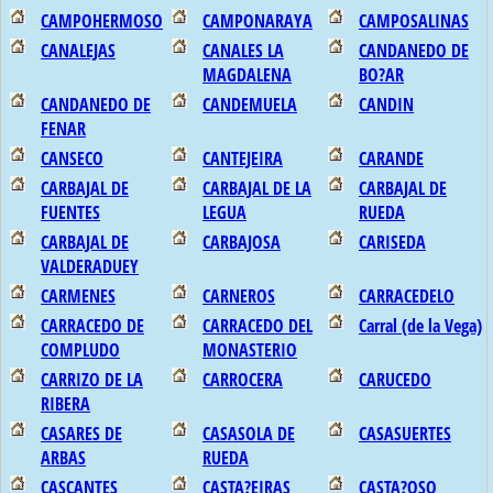
CAMPOHERMOSO
CAMPONARAYA
CAMPOSALINAS
CANALEJAS
CANALES LA
CANDANEDO DE
MAGDALENA
BO?AR
CANDANEDO DE
CANDEMUELA
CANDIN
FENAR
CANSECO
CANTEJEIRA
CARANDE
CARBAJAL DE
CARBAJAL DE LA
CARBAJAL DE
FUENTES
LEGUA
RUEDA
CARBAJAL DE
CARBAJOSA
CARISEDA
VALDERADUEY
CARMENES
CARNEROS
CARRACEDELO
CARRACEDO DE
CARRACEDO DEL
Carral (de la Vega)
COMPLUDO
MONASTERIO
CARRIZO DE LA
CARROCERA
CARUCEDO
RIBERA
CASARES DE
CASASOLA DE
CASASUERTES
ARBAS
RUEDA
CASCANTES
CASTA?EIRAS
CASTA?OSO