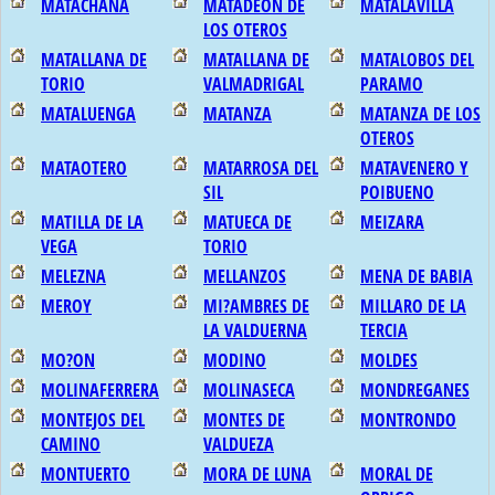
MATACHANA
MATADEON DE
MATALAVILLA
LOS OTEROS
MATALLANA DE
MATALLANA DE
MATALOBOS DEL
TORIO
VALMADRIGAL
PARAMO
MATALUENGA
MATANZA
MATANZA DE LOS
OTEROS
MATAOTERO
MATARROSA DEL
MATAVENERO Y
SIL
POIBUENO
MATILLA DE LA
MATUECA DE
MEIZARA
VEGA
TORIO
MELEZNA
MELLANZOS
MENA DE BABIA
MEROY
MI?AMBRES DE
MILLARO DE LA
LA VALDUERNA
TERCIA
MO?ON
MODINO
MOLDES
MOLINAFERRERA
MOLINASECA
MONDREGANES
MONTEJOS DEL
MONTES DE
MONTRONDO
CAMINO
VALDUEZA
MONTUERTO
MORA DE LUNA
MORAL DE