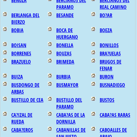
BENUZA
BERCIANOS DEL
BERCIANOS DEL
PARAMO
REAL CAMINO
BERLANGA DEL
BESANDE
BO?AR
BIERZO
BOBIA
BOCA DE
BOEZA
HUERGANO
BOISAN
BONELLA
BONILLOS
BORRENES
BOUZAS
BRA?UELAS
BRAZUELO
BRIMEDA
BRUGOS DE
FENAR
BUIZA
BURBIA
BURON
BUSDONGO DE
BUSMAYOR
BUSNADIEGO
ARBAS
BUSTILLO DE CEA
BUSTILLO DEL
BUSTOS
PARAMO
CA?IZAL DE
CABA?AS DE LA
CABA?AS RARAS
RUEDA
DORNILLA
CABA?EROS
CABANILLAS DE
CABOALLES DE
SAN JUSTO
ABAJO