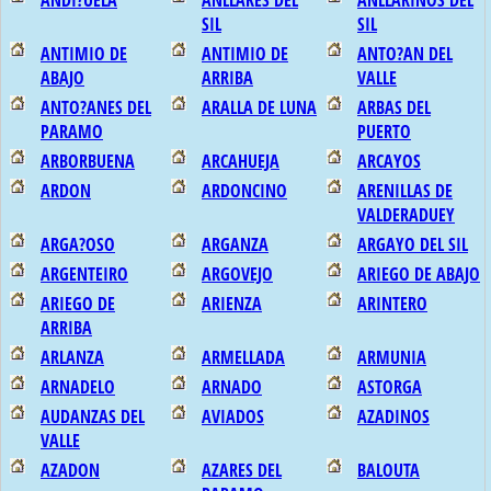
ANDI?UELA
ANLLARES DEL
ANLLARINOS DEL
SIL
SIL
ANTIMIO DE
ANTIMIO DE
ANTO?AN DEL
ABAJO
ARRIBA
VALLE
ANTO?ANES DEL
ARALLA DE LUNA
ARBAS DEL
PARAMO
PUERTO
ARBORBUENA
ARCAHUEJA
ARCAYOS
ARDON
ARDONCINO
ARENILLAS DE
VALDERADUEY
ARGA?OSO
ARGANZA
ARGAYO DEL SIL
ARGENTEIRO
ARGOVEJO
ARIEGO DE ABAJO
ARIEGO DE
ARIENZA
ARINTERO
ARRIBA
ARLANZA
ARMELLADA
ARMUNIA
ARNADELO
ARNADO
ASTORGA
AUDANZAS DEL
AVIADOS
AZADINOS
VALLE
AZADON
AZARES DEL
BALOUTA