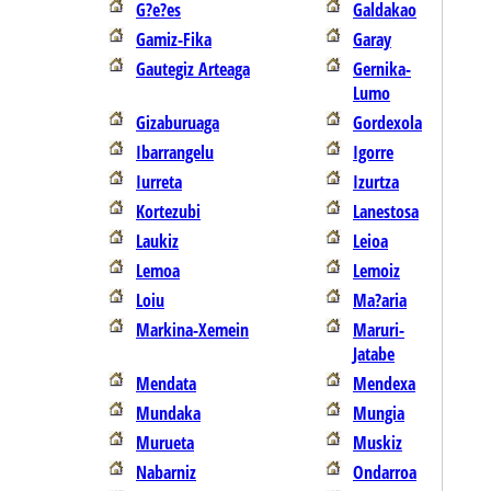
G?e?es
Galdakao
Gamiz-Fika
Garay
Gautegiz Arteaga
Gernika-
Lumo
Gizaburuaga
Gordexola
Ibarrangelu
Igorre
Iurreta
Izurtza
Kortezubi
Lanestosa
Laukiz
Leioa
Lemoa
Lemoiz
Loiu
Ma?aria
Markina-Xemein
Maruri-
Jatabe
Mendata
Mendexa
Mundaka
Mungia
Murueta
Muskiz
Nabarniz
Ondarroa