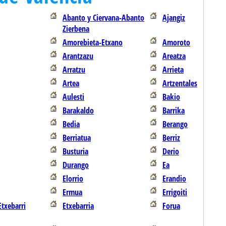
Abanto y Ciervana-Abanto
Ajangiz
Zierbena
Amorebieta-Etxano
Amoroto
Arantzazu
Areatza
Arratzu
Arrieta
Artea
Artzentales
Aulesti
Bakio
Barakaldo
Barrika
Bedia
Berango
Berriatua
Berriz
Busturia
Derio
Durango
Ea
Elorrio
Erandio
Ermua
Errigoiti
Etxebarri
Etxebarria
Forua