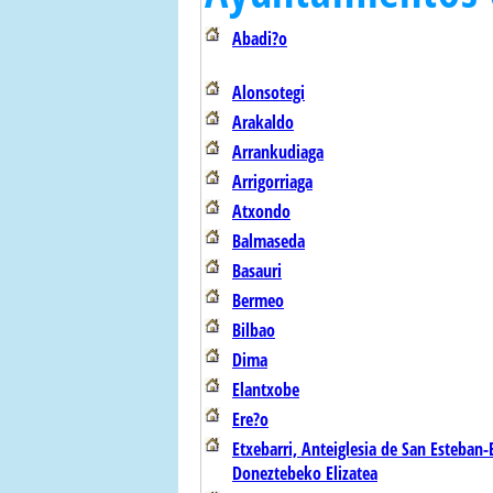
Abadi?o
Alonsotegi
Arakaldo
Arrankudiaga
Arrigorriaga
Atxondo
Balmaseda
Basauri
Bermeo
Bilbao
Dima
Elantxobe
Ere?o
Etxebarri, Anteiglesia de San Esteban-
Doneztebeko Elizatea