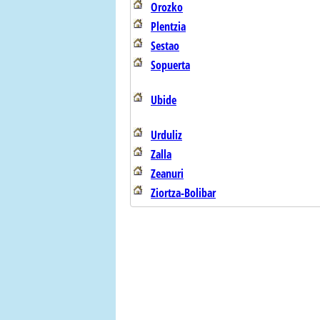
Orozko
Plentzia
Sestao
Sopuerta
Ubide
Urduliz
Zalla
Zeanuri
Ziortza-Bolibar