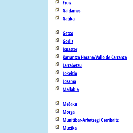
Fruiz
Galdames
Gatika
Getxo
Gorliz
Ispaster
Karrantza Harana/Valle de Carranza
Larrabetzu
Lekeitio
Lezama
Mallabia
Me?aka
Morga
Munitibar-Arbatzegi Gerrikaitz
Muxika