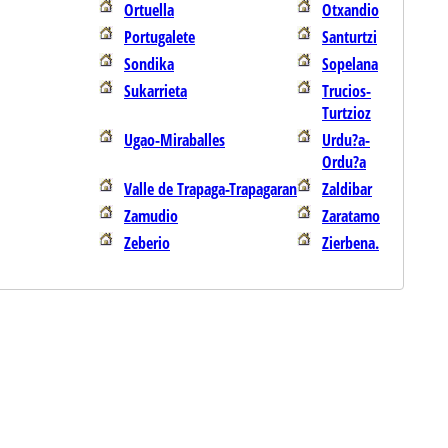
Ortuella
Otxandio
Portugalete
Santurtzi
Sondika
Sopelana
Sukarrieta
Trucios-
Turtzioz
Ugao-Miraballes
Urdu?a-
Ordu?a
Valle de Trapaga-Trapagaran
Zaldibar
Zamudio
Zaratamo
Zeberio
Zierbena.