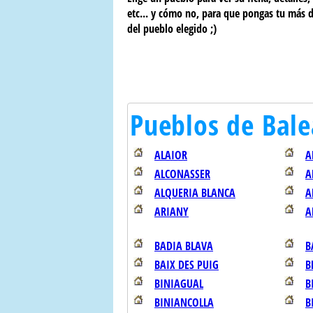
etc... y cómo no, para que pongas tu más 
del pueblo elegido ;)
Pueblos de Bale
ALAIOR
A
ALCONASSER
A
ALQUERIA BLANCA
A
ARIANY
A
BADIA BLAVA
B
BAIX DES PUIG
B
BINIAGUAL
B
BINIANCOLLA
B