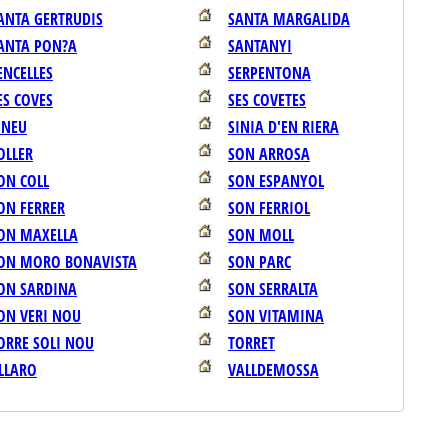
ANTA GERTRUDIS
SANTA MARGALIDA
ANTA PON?A
SANTANYI
ENCELLES
SERPENTONA
ES COVES
SES COVETES
INEU
SINIA D'EN RIERA
OLLER
SON ARROSA
ON COLL
SON ESPANYOL
ON FERRER
SON FERRIOL
ON MAXELLA
SON MOLL
ON MORO BONAVISTA
SON PARC
ON SARDINA
SON SERRALTA
ON VERI NOU
SON VITAMINA
ORRE SOLI NOU
TORRET
LLARO
VALLDEMOSSA