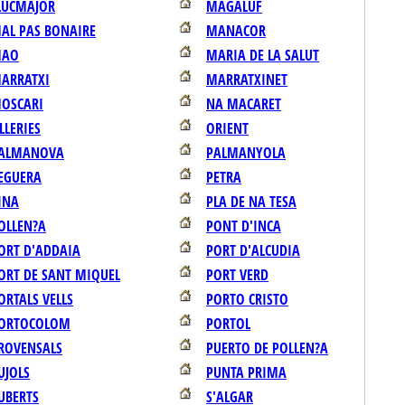
LUCMAJOR
MAGALUF
AL PAS BONAIRE
MANACOR
AO
MARIA DE LA SALUT
ARRATXI
MARRATXINET
OSCARI
NA MACARET
LLERIES
ORIENT
ALMANOVA
PALMANYOLA
EGUERA
PETRA
INA
PLA DE NA TESA
OLLEN?A
PONT D'INCA
ORT D'ADDAIA
PORT D'ALCUDIA
ORT DE SANT MIQUEL
PORT VERD
ORTALS VELLS
PORTO CRISTO
ORTOCOLOM
PORTOL
ROVENSALS
PUERTO DE POLLEN?A
UJOLS
PUNTA PRIMA
UBERTS
S'ALGAR