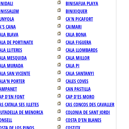
INIDALI
BINISAFUA PLAYA
INISSALEM
BINIXIQUER
UNYOLA
CA'N PICAFORT
A'S CANA
CAIMARI
ALA BLAVA
CALA BONA
ALA DE PORTINATX
CALA FIGUERA
ALA LLITERES
CALA LLOMBARDS
ALA MESQUIDA
CALA MILLOR
ALA MURADA
CALA PI
ALA SAN VICENTE
CALA SANTANYI
ALA'N PORTER
CALES COVES
AMPANET
CAN PASTILLA
AP D'EN FONT
CAP D'ES MORO
AS CATALA SES ILLETES
CAS CONCOS DES CAVALLER
IUTADELLA DE MENORCA
COLONIA DE SANT JORDI
ONSELL
COSTA D'EN BLANES
OSTA DE LOS PINOS
COSTITX