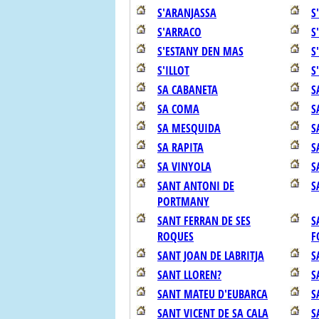
S'ARANJASSA
S
S'ARRACO
S
S'ESTANY DEN MAS
S
S'ILLOT
S
SA CABANETA
S
SA COMA
S
SA MESQUIDA
S
SA RAPITA
S
SA VINYOLA
S
SANT ANTONI DE
S
PORTMANY
SANT FERRAN DE SES
S
ROQUES
F
SANT JOAN DE LABRITJA
S
SANT LLOREN?
S
SANT MATEU D'EUBARCA
S
SANT VICENT DE SA CALA
S