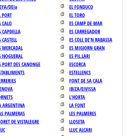
EYA/DEIa
EL FONDUCO
L PORT
EL TORO
S CALO
ES CAMP DE MAR
S CAPDELLA
ES CARREGADOR
S CASTELL
ES COLL DE'N RABASSA
S MERCADAL
ES MIGJORN GRAN
S NOGUERAL
ES PIL.LARI
S PORT DES CANONGE
ESCORCA
STABLIMENTS
ESTELLENCS
ERRERIES
FONT DE SA CALA
ENOVA
IBIZA/EIVISSA
ORNETS
L'HORTA
A ARGENTINA
LA FONT
AS PALMERAS
LES PALMERES
LORET DE VISTALEGRE
LLOSETA
LUC
LLUC ALCARI