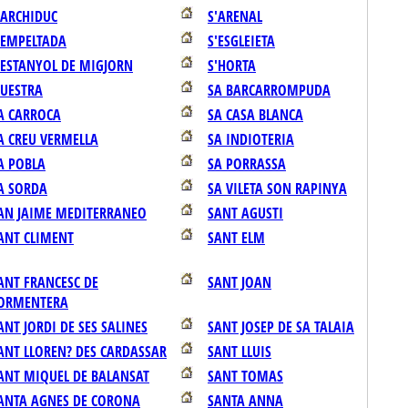
'ARCHIDUC
S'ARENAL
'EMPELTADA
S'ESGLEIETA
'ESTANYOL DE MIGJORN
S'HORTA
'UESTRA
SA BARCARROMPUDA
A CARROCA
SA CASA BLANCA
A CREU VERMELLA
SA INDIOTERIA
A POBLA
SA PORRASSA
A SORDA
SA VILETA SON RAPINYA
AN JAIME MEDITERRANEO
SANT AGUSTI
ANT CLIMENT
SANT ELM
ANT FRANCESC DE
SANT JOAN
ORMENTERA
ANT JORDI DE SES SALINES
SANT JOSEP DE SA TALAIA
ANT LLOREN? DES CARDASSAR
SANT LLUIS
ANT MIQUEL DE BALANSAT
SANT TOMAS
ANTA AGNES DE CORONA
SANTA ANNA