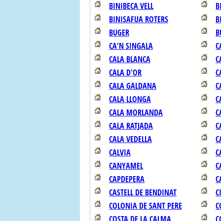
BINIBECA VELL
B
BINISAFUA ROTERS
B
BUGER
B
CA'N SINGALA
C
CALA BLANCA
C
CALA D'OR
C
CALA GALDANA
C
CALA LLONGA
C
CALA MORLANDA
C
CALA RATJADA
C
CALA VEDELLA
C
CALVIA
C
CANYAMEL
C
CAPDEPERA
C
CASTELL DE BENDINAT
C
COLONIA DE SANT PERE
C
COSTA DE LA CALMA
C