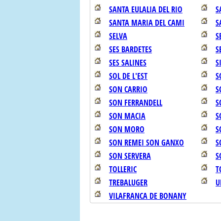
SANTA EULALIA DEL RIO
S
SANTA MARIA DEL CAMI
S
SELVA
S
SES BARDETES
S
SES SALINES
S
SOL DE L'EST
S
SON CARRIO
S
SON FERRANDELL
S
SON MACIA
S
SON MORO
S
SON REMEI SON GANXO
S
SON SERVERA
S
TOLLERIC
T
TREBALUGER
U
VILAFRANCA DE BONANY