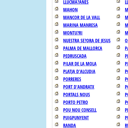
LLUCMA?ANES
L
MAHON
M
MANCOR DE LA VALL
M
MARINA MANRESA
M
MONTU?RI
M
NUESTRA SE?ORA DE JESUS
O
PALMA DE MALLORCA
P
PEDRUSCADA
P
PILAR DE LA MOLA
P
PLATJA D'ALCUDIA
P
PORRERES
P
PORT D'ANDRATX
P
PORTALS NOUS
P
PORTO PETRO
P
POU NOU CONSELL
P
PUIGPUNYENT
P
RANDA
R