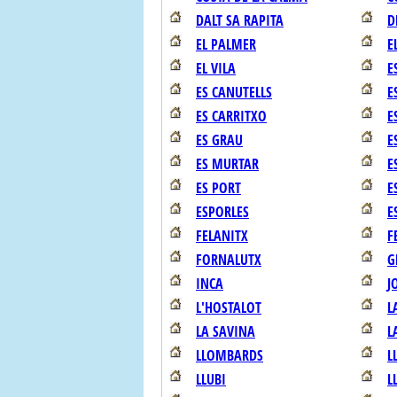
DALT SA RAPITA
D
EL PALMER
E
EL VILA
E
ES CANUTELLS
E
ES CARRITXO
E
ES GRAU
E
ES MURTAR
E
ES PORT
E
ESPORLES
E
FELANITX
F
FORNALUTX
G
INCA
J
L'HOSTALOT
L
LA SAVINA
L
LLOMBARDS
L
LLUBI
L