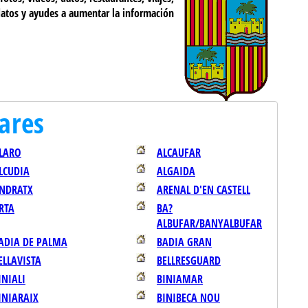
datos y ayudes a aumentar la información
ares
LARO
ALCAUFAR
LCUDIA
ALGAIDA
NDRATX
ARENAL D'EN CASTELL
RTA
BA?
ALBUFAR/BANYALBUFAR
ADIA DE PALMA
BADIA GRAN
ELLAVISTA
BELLRESGUARD
INIALI
BINIAMAR
INIARAIX
BINIBECA NOU