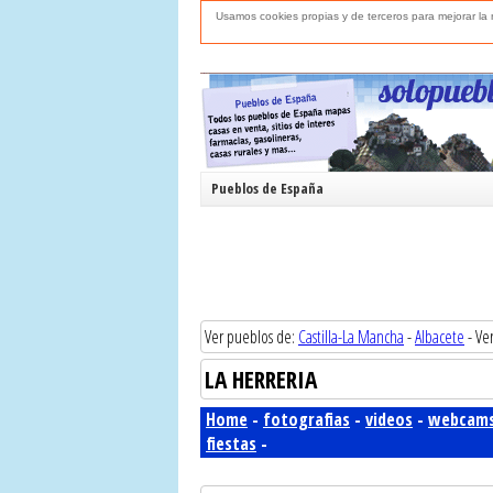
Usamos cookies propias y de terceros para mejorar l
Pueblos de España
Ver pueblos de:
Castilla-La Mancha
-
Albacete
- Ve
LA HERRERIA
Home
-
fotografias
-
videos
-
webcam
fiestas
-