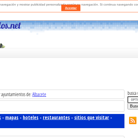
a navegación y mostrar publicidad personalizada según su navegación. Si continua navegando 
Aceptar
busca 
r ayuntamientos de:
Albacete
s
-
mapas
-
hoteles
-
restaurantes
-
sitios que visitar
-