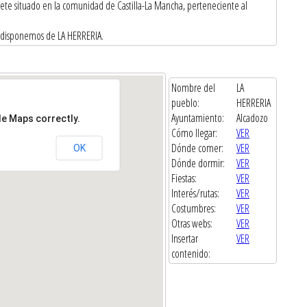
cete situado en la comunidad de Castilla-La Mancha, perteneciente al
e disponemos de LA HERRERIA.
Nombre del
LA
pueblo:
HERRERIA
Ayuntamiento:
Alcadozo
le Maps correctly.
Cómo llegar:
VER
Dónde comer:
VER
OK
Dónde dormir:
VER
Fiestas:
VER
Interés/rutas:
VER
Costumbres:
VER
Otras webs:
VER
Insertar
VER
contenido: