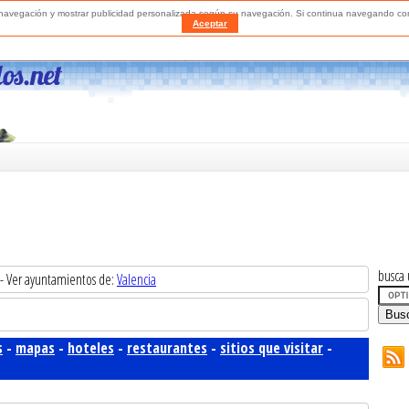
a navegación y mostrar publicidad personalizada según su navegación. Si continua navegando 
Aceptar
busca 
- Ver ayuntamientos de:
Valencia
s
-
mapas
-
hoteles
-
restaurantes
-
sitios que visitar
-