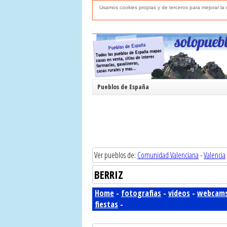
Usamos cookies propias y de terceros para mejorar l
Pueblos de España
Ver pueblos de:
Comunidad Valenciana
-
Valencia
BERRIZ
Home
-
fotografias
-
videos
-
webcam
fiestas
-