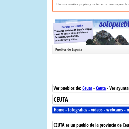
Usamos cookies propias y de terceros para mejorar l
Pueblos de España
Ver pueblos de:
Ceuta
-
Ceuta
- Ver ayunt
CEUTA
Home
-
fotografias
-
videos
-
webcams
-
m
CEUTA es un pueblo de la provincia de Ceu