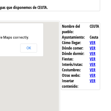
apas que disponemos de CEUTA.
Nombre del
CEUTA
pueblo:
Ayuntamiento:
Ceuta
le Maps correctly.
Cómo llegar:
VER
Dónde comer:
VER
OK
Dónde dormir:
VER
Fiestas:
VER
Interés/rutas:
VER
Costumbres:
VER
Otras webs:
VER
Insertar
VER
contenido: