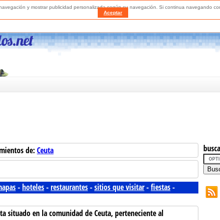
a navegación y mostrar publicidad personalizada según su navegación. Si continua navegando 
Aceptar
busca
amientos de:
Ceuta
apas
-
hoteles
-
restaurantes
-
sitios que visitar
-
fiestas
-
ta situado en la comunidad de Ceuta, perteneciente al